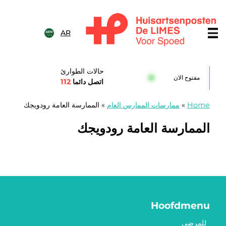
خطى الى المحتوى
AR
Huisartsenposten De LIME
حالات الطوارئ
مفتوح الان
اتصل دائما
112
Home
»
ممارسات الممارس العام
»
الممارسة العامة رودويجك
الممارسة العامة رودويجك
Hoofdmenu
للمرضى