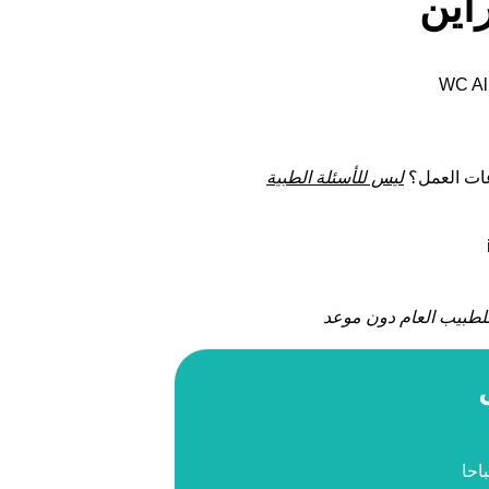
راين
عات العمل؟
ليس للأسئلة الطبية
ن أ / د راين
للطبيب العام دون موعد