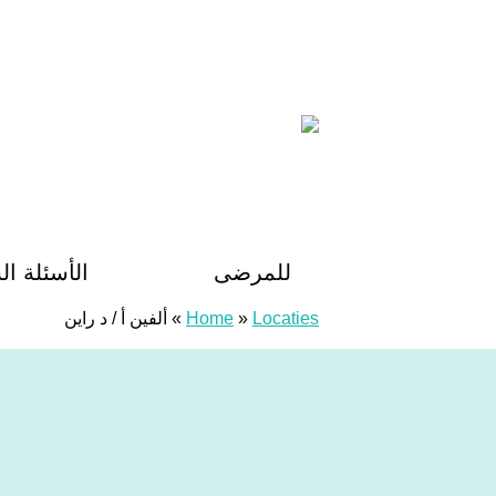
خطى الى المحتوى
Huisartsenposten De LIMES
للمرضى
الأسئلة ال
Locaties
»
Home
»
ألفين أ / د راين