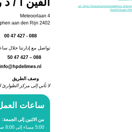
ألفين أ / د 
عنوان٪ s
Meteoorlaan 4
الرمز البريدي لـ٪ s
2402 WC Alphen aan den Rijn
رقم هاتف٪ s
088 - 427 47 00
تواصل مع إدارتنا خلال سا
رقم الإدارة٪ s
088 – 427 47 50
البريد الإلكتروني لإدارة ألفي
info@hpdelimes.nl
وصف الطريق
لا تأتي إلى مركز الطوارئ 
ساعات العمل
من الاثنين إلى الجمعة:
5:00 مساء إلى 8:00 صباحا