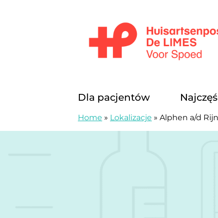
Przejdź do treści
Huisartsenposten De LIMES
Dla pacjentów
Najczęś
Home
»
Lokalizacje
»
Alphen a/d Rij