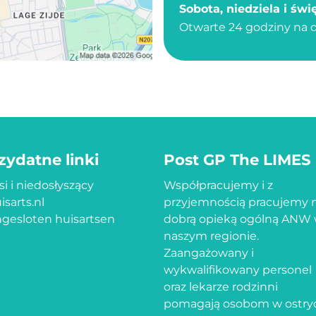
Sobota, niedziela i świę
Otwarte 24 godziny na 
zydatne linki
Post GP The LIMES
si i niedosłyszący
Współpracujemy i z
isarts.nl
przyjemnością pracujemy 
gesloten huisartsen
dobrą opieką ogólną ANW
naszym regionie.
Zaangażowany i
wykwalifikowany personel
oraz lekarze rodzinni
pomagają osobom w ostry