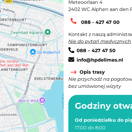
Adres Alphen a/d Rijn
Meteoorlaan 4
Kod pocztowy Alphen a/d R
2402 WC Alphen aan den R
Numer telefonu Alphen a/d
088 - 427 47 00
Kontakt z naszą administr
Nie do pytań medycznych
Numer administracyjny Alp
088 – 427 47 50
Adres e-mail administracyj
info@hpdelimes.nl
Opis trasy
Nie przychodź na pogotow
bez umówionej wizyty
Godziny otw
Od poniedziałku do pią
17:00 do 8:00