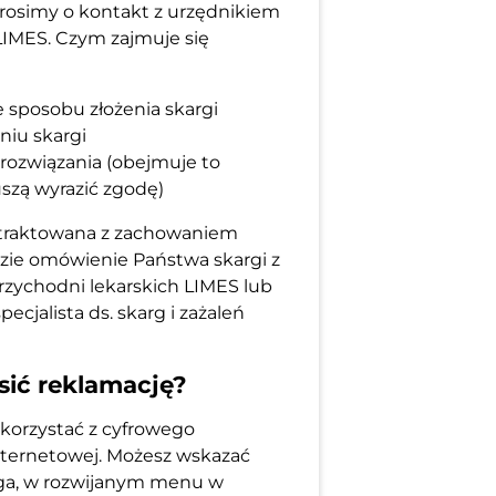
rosimy o kontakt z urzędnikiem
LIMES. Czym zajmuje się
 sposobu złożenia skargi
iu skargi
rozwiązania (obejmuje to
szą wyrazić zgodę)
otraktowana z zachowaniem
ędzie omówienie Państwa skargi z
zychodni lekarskich LIMES lub
pecjalista ds. skarg i zażaleń
sić reklamację?
 skorzystać z cyfrowego
internetowej. Możesz wskazać
arga, w rozwijanym menu w