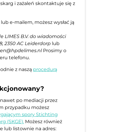
 skarg i zażaleń skontaktuje się z
ą lub e-mailem, możesz wysłać ją
e LIMES B.V. do wiadomości
18, 2350 AC Leiderdorp
lub
ten@hpdelimes.nl
Prosimy o
eru telefonu.
godnie z naszą
procedurą
fakcjonowany?
 nawet po mediacji przez
kim przypadku możesz
ygającym spory Stichting
org (SKGE).
Możesz również
e lub listownie na adres: