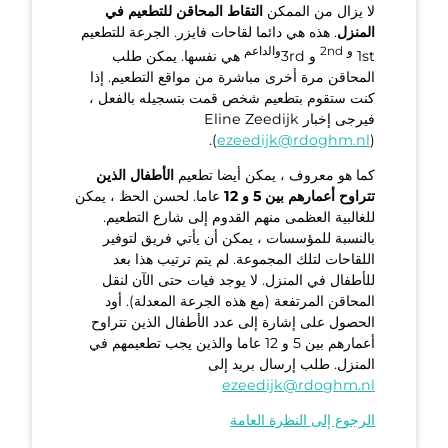
لا يزال من الممكن
التقاط المحاقن للتطعيم في
المنزل
. هذه هي دائما لقاحات فايزر. الجرعة للتطعيم
و
2nd
والداعم
1st
و 3rd
هي نفسها. يمكن طلب
المحاقن مرة أخرى مباشرة من مواقع التطعيم. إذا
كنت ستقوم بتطعيم شخص قمت بتسجيله بالفعل ،
فيرجى إخبار Eline Zeedijk
(
ezeedijk@rdoghm.nl
).
كما هو معروف ، يمكن أيضا تطعيم
الأطفال الذين
تتراوح أعمارهم بين 5 و 12
عاما. لحسن الحظ ، يمكن
للغالبية العظمى منهم القدوم إلى شارع التطعيم.
بالنسبة للمؤسسات ، يمكن أن يأتي فريق لتوفير
اللقاحات لتلك المجموعة. لم يتم ترتيب هذا بعد
للأطفال في المنزل. لا يوجد فيات حتى الآن لنقل
المحاقن المرتفعة (مع هذه الجرعة المعدلة). أود
الحصول على إشارة إلى عدد الأطفال الذين تتراوح
أعمارهم بين 5 و 12 عاما والذين يجب تطعيمهم في
المنزل. طلب إرسال بريد إلى
ezeedijk@rdoghm.nl
الرجوع إلى النظرة العامة