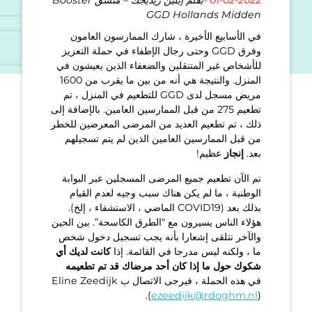
GGD Hollands Midden
في الأسابيع الأخيرة ، شارك الممارسون العامون
وفرق GGD وحتى رجال الإطفاء في حملة التعزيز
للأشخاص غير المتنقلين والضعفاء الذين يعيشون في
المنزل. والنتيجة هي أنه من بين ما يقرب من 1600
مريض مسجل لدى GGD للتطعيم في المنزل ، تم
تطعيم 275 من قبل الممارسين العامين. بالإضافة إلى
ذلك ، تم تطعيم العديد من المرضى المعرضين للخطر
من قبل الممارسين العامين الذين لم يتم تسجيلهم
بعد.
إنجاز
عظيم!
تم الآن تطعيم جميع المرضى المسجلين عبر البوابة
الوطنية ، ما لم يكن هناك سبب وجيه لعدم القيام
بذلك بعد (COVID19 الماضي ، الاستشفاء ، إلخ).
هؤلاء الناس يسيرون مع “الطرق الكاسحة”. بين الحين
والآخر نتلقى إشعارا بأنه يجب تسجيل دخول شخص
ما ، ولكنه ليس مدرجا في القائمة. إذا
كانت لديك أي
شكوك حول ما إذا كان أحد مرضاك قد تم تطعيمه
في هذه الحملة ، فيرجى الاتصال ب Eline Zeedijk
(
ezeedijk@rdoghm.nl
).