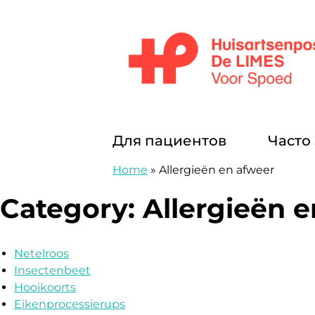
перейти к содержанию
Huisartsenposten De LIMES
Для пациентов
Часто
Home
»
Allergieën en afweer
Category:
Allergieën 
Netelroos
Insectenbeet
Hooikoorts
Eikenprocessierups