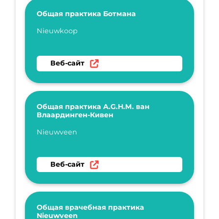
Общая практика Ботмана
Укажите имя
Nieuwkoop
Перейти на веб-сайт Общая практика Ботм
Веб-сайт
Общая практика A.G.H.M. ван
Влаардинген-Кивен
Укажите имя
Nieuwveen
Перейти на веб-сайт Общая практика A.G.H
Веб-сайт
Общая врачебная практика
Nieuwveen