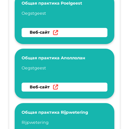
Общая практика Poelgeest
Укажите имя
Oegstgeest
Перейти на веб-сайт Общая практика Poelg
Веб-сайт
Общая практика Аполлолан
Укажите имя
Oegstgeest
Перейти на веб-сайт Общая практика Апол
Веб-сайт
Общая практика Rijpwetering
Укажите имя
Rijpwetering