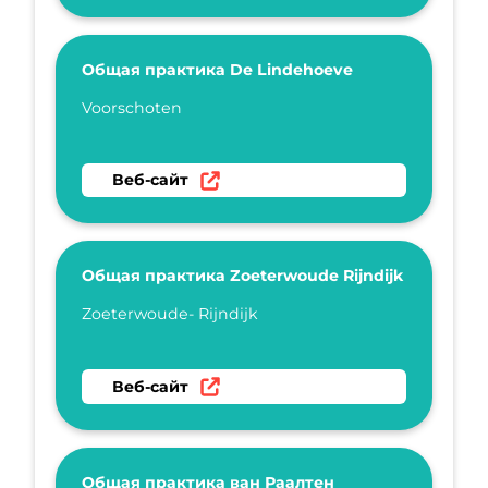
Общая практика De Lindehoeve
Укажите имя
Voorschoten
Перейти на веб-сайт Общая практика De L
Веб-сайт
Общая практика Zoeterwoude Rijndijk
Укажите имя
Zoeterwoude- Rijndijk
Перейти на веб-сайт Общая практика Zoeter
Веб-сайт
Общая практика ван Раалтен