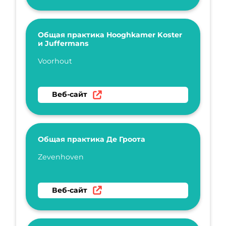
Общая практика Hooghkamer Koster
и Juffermans
Укажите имя
Voorhout
Перейти на веб-сайт Общая практика Hoogh
Веб-сайт
Общая практика Де Гроота
Укажите имя
Zevenhoven
Перейти на веб-сайт Общая практика Де Гр
Веб-сайт