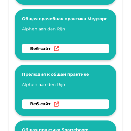
Общая врачебная практика Медзорг
Укажите имя
Alphen aan den Rijn
Перейти на веб-сайт Общая врачебная пра
Веб-сайт
Прелюдия к общей практике
Укажите имя
Alphen aan den Rijn
Перейти на веб-сайт Прелюдия к общей пр
Веб-сайт
Общая практика Sparreboom