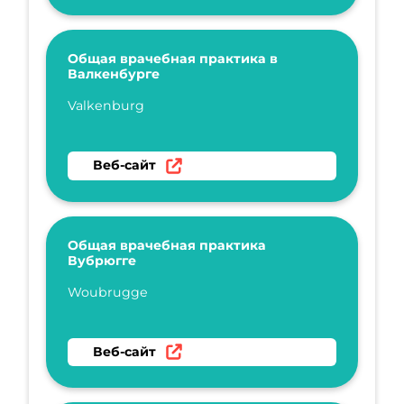
Общая врачебная практика в
Валкенбурге
Укажите имя
Valkenburg
Перейти на веб-сайт Общая врачебная пра
Веб-сайт
Общая врачебная практика
Вубрюгге
Укажите имя
Woubrugge
Перейти на веб-сайт Общая врачебная пра
Веб-сайт