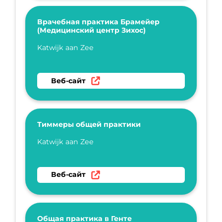
Врачебная практика Брамейер
(Медицинский центр Зихос)
Укажите имя
Katwijk aan Zee
Перейти на веб-сайт Врачебная практика 
Веб-сайт
Тиммеры общей практики
Укажите имя
Katwijk aan Zee
Перейти на веб-сайт Тиммеры общей прак
Веб-сайт
Общая практика в Генте