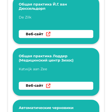
Общая практика Й.Г. ван
Дюссельдорп
Укажите имя
De Zilk
Перейти на веб-сайт Общая практика Й.Г. 
Веб-сайт
Общая практика Лоддер
(Медицинский центр Зихос)
Укажите имя
Katwijk aan Zee
Перейти на веб-сайт Общая практика Лодд
Веб-сайт
Автоматические черновики