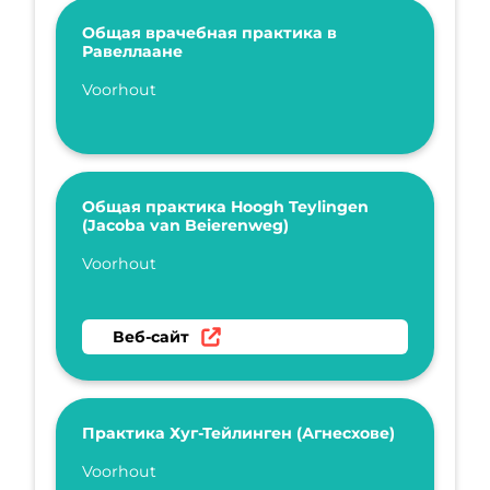
Общая врачебная практика в
Равеллаане
Укажите имя
Voorhout
Общая практика Hoogh Teylingen
(Jacoba van Beierenweg)
Укажите имя
Voorhout
Перейти на веб-сайт Общая практика Hoogh 
Веб-сайт
Практика Хуг-Тейлинген (Агнесхове)
Укажите имя
Voorhout