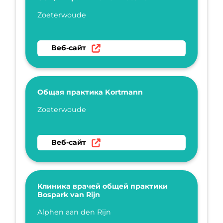
Укажите имя
Zoeterwoude
Перейти на веб-сайт Общая практика ван 
Веб-сайт
Общая практика Kortmann
Укажите имя
Zoeterwoude
Перейти на веб-сайт Общая практика Kort
Веб-сайт
Клиника врачей общей практики
Bospark van Rijn
Укажите имя
Alphen aan den Rijn