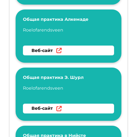
Общая практика Алкемаде
Укажите имя
Roelofarendsveen
Перейти на веб-сайт Общая практика Алке
Веб-сайт
Общая практика Э. Шурл
Укажите имя
Roelofarendsveen
Перейти на веб-сайт Общая практика Э. Ш
Веб-сайт
Общая практика в Нийсте