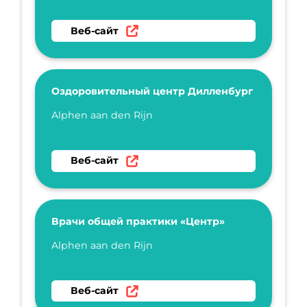
Перейти на веб-сайт Клиника врачей общей
Веб-сайт
Оздоровительный центр Дилленбург
Укажите имя
Alphen aan den Rijn
Перейти на веб-сайт Оздоровительный це
Веб-сайт
Врачи общей практики «Центр»
Укажите имя
Alphen aan den Rijn
Перейти на веб-сайт Врачи общей практик
Веб-сайт