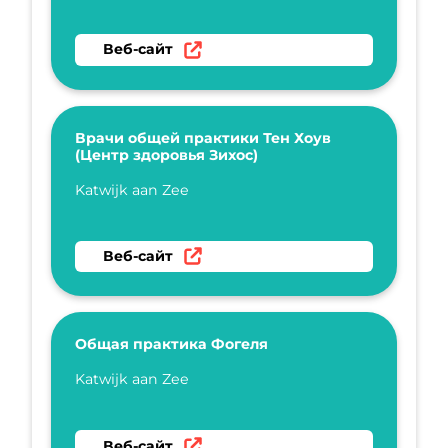
Перейти на веб-сайт Врачебная практика 
Веб-сайт
Врачи общей практики Тен Хоув
(Центр здоровья Зихос)
Укажите имя
Katwijk aan Zee
Перейти на веб-сайт Врачи общей практики
Веб-сайт
Общая практика Фогеля
Укажите имя
Katwijk aan Zee
Перейти на веб-сайт Общая практика Фоге
Веб-сайт