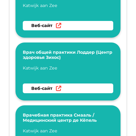
Укажите имя
Katwijk aan Zee
Перейти на веб-сайт Автоматические черн
Веб-сайт
Врач общей практики Лоддер (Центр
здоровья Зихос)
Укажите имя
Katwijk aan Zee
Перейти на веб-сайт Врач общей практики 
Веб-сайт
Врачебная практика Смааль /
Медицинский центр де Кёпель
Укажите имя
Katwijk aan Zee