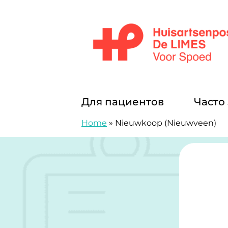
перейти к содержанию
Huisartsenposten De LIMES
Для пациентов
Часто
Home
»
Nieuwkoop (Nieuwveen)