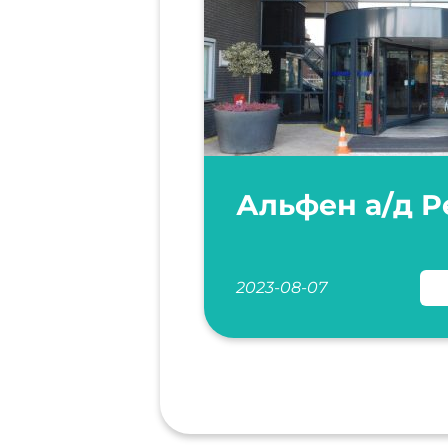
Альфен а/д Р
2023-08-07