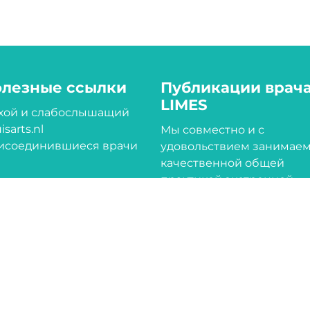
олезные ссылки
Публикации врач
LIMES
ухой и слабослышащий
isarts.nl
Мы совместно и с
исоединившиеся врачи
удовольствием занимае
качественной общей
практикой экстренной
помощи ANW в нашем
регионе. Ответственный
квалифицированный
персонал и врачи общей
практики помогают людя
острых медицинских
ситуациях. Мы делаем это