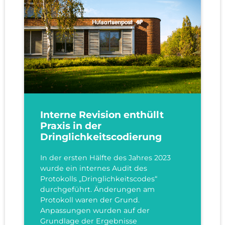
Interne Revision enthüllt
Praxis in der
Dringlichkeitscodierung
In der ersten Hälfte des Jahres 2023
wurde ein internes Audit des
Protokolls „Dringlichkeitscodes“
durchgeführt. Änderungen am
Protokoll waren der Grund.
Anpassungen wurden auf der
Grundlage der Ergebnisse