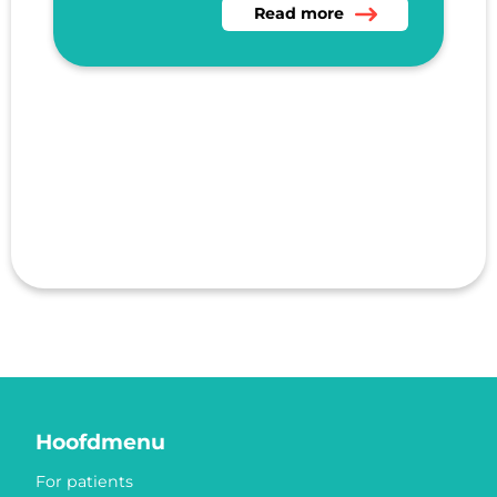
Read more about Voorhout
Read more
Hoofdmenu
For patients