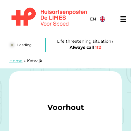
Skip to content
EN
Huisartsenposten De LIMES
Life threatening situation?
Loading
Always call
112
Home
»
Katwijk
Voorhout