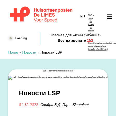
перейти к содержанию
RU
Huisartsenposten De LIMES
Опасная для жизни ситуация?
Loading
Всегда звоните
112
Home
»
Новости
»
Новости LSP
Новости LSP
01-12-2022 -
Сандра В.Д. Гир – Sleutelnet