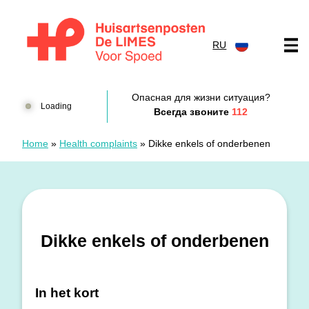
перейти к содержанию
RU
Huisartsenposten De LIMES
Опасная для жизни ситуация?
Loading
Всегда звоните
112
Home
»
Health complaints
»
Dikke enkels of onderbenen
Dikke enkels of onderbenen
In het kort