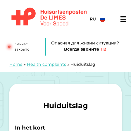
перейти к содержанию
RU
Huisartsenposten De LIMES
Опасная для жизни ситуация?
Сейчас
Всегда звоните
112
закрыто
Home
»
Health complaints
»
Huiduitslag
Huiduitslag
In het kort