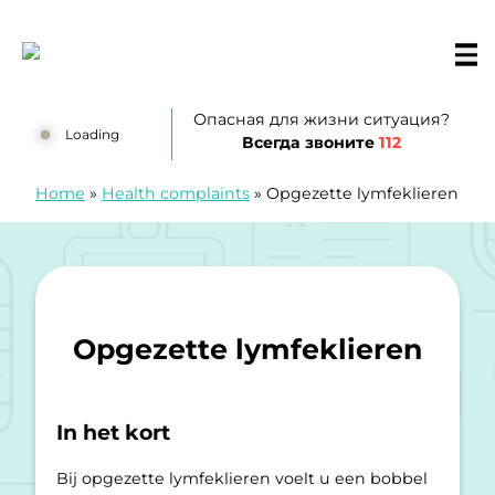
перейти к содержанию
Huisartsenposten De LIMES
Опасная для жизни ситуация?
Loading
Всегда звоните
112
Home
»
Health complaints
»
Opgezette lymfeklieren
Opgezette lymfeklieren
In het kort
Bij opgezette lymfeklieren voelt u een bobbel