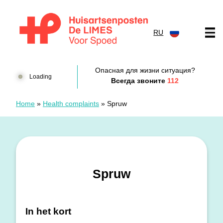
перейти к содержанию
RU
Huisartsenposten De LIMES
Опасная для жизни ситуация?
Loading
Всегда звоните
112
Home
»
Health complaints
»
Spruw
Spruw
In het kort