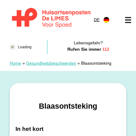
Zum Inhalt springen
DE
Huisartsenposten De LIMES
Lebensgefahr?
Loading
Rufen Sie immer
112
Home
»
Gesundheitsbeschwerden
»
Blaasontsteking
Blaasontsteking
In het kort