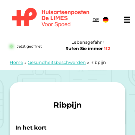
Zum Inhalt springen
DE
Huisartsenposten De LIMES
Lebensgefahr?
Jetzt geöffnet
Rufen Sie immer
112
Home
»
Gesundheitsbeschwerden
»
Ribpijn
Ribpijn
In het kort