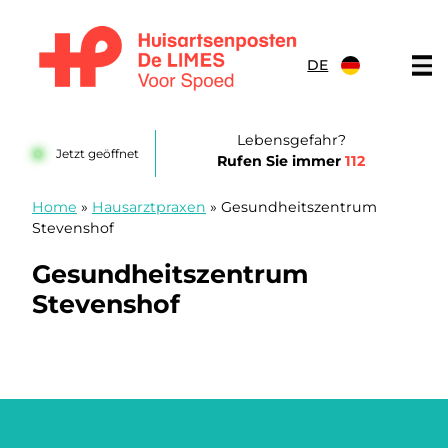
Zum Inhalt springen
DE
Huisartsenposten De LIMES
Lebensgefahr?
Jetzt geöffnet
Rufen Sie immer
112
Home
»
Hausarztpraxen
»
Gesundheitszentrum
Stevenshof
Gesundheitszentrum
Stevenshof