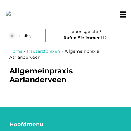
Zum Inhalt springen
Huisartsenposten De LIMES
Lebensgefahr?
Loading
Rufen Sie immer
112
Home
»
Hausarztpraxen
»
Allgemeinpraxis
Aarlanderveen
Allgemeinpraxis
Aarlanderveen
Hoofdmenu