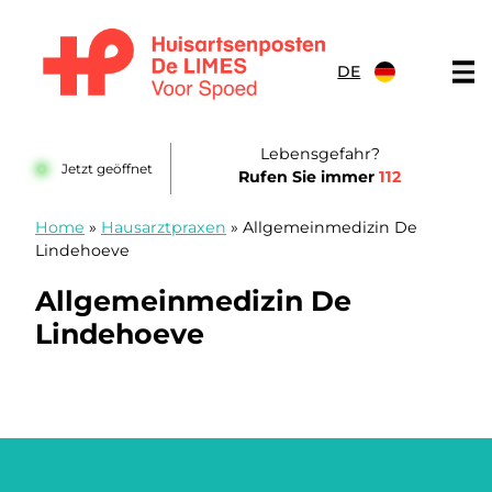
Zum Inhalt springen
DE
Huisartsenposten De LIMES
Lebensgefahr?
Jetzt geöffnet
Rufen Sie immer
112
Home
»
Hausarztpraxen
»
Allgemeinmedizin De
Lindehoeve
Allgemeinmedizin De
Lindehoeve