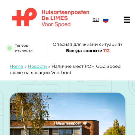
перейти к содержанию
RU
Huisartsenposten De LIMES
Опасная для жизни ситуация?
Теперь
Всегда звоните
112
откройте
Home
»
Новости
»
Наличие мест POH GGZ Spoed
также на локации Voorhout