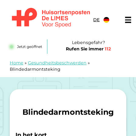
Zum Inhalt springen
DE
Huisartsenposten De LIMES
Lebensgefahr?
Jetzt geöffnet
Rufen Sie immer
112
Home
»
Gesundheitsbeschwerden
»
Blindedarmontsteking
Blindedarmontsteking
In het kort