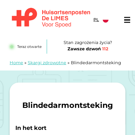
Przejdź do treści
PL
Huisartsenposten De LIMES
Stan zagrożenia życia?
Teraz otwarte
Zawsze dzwoń
112
Home
»
Skargi zdrowotne
»
Blindedarmontsteking
Blindedarmontsteking
In het kort