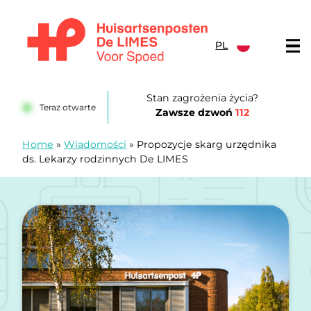
Przejdź do treści
PL
Huisartsenposten De LIMES
Stan zagrożenia życia?
Teraz otwarte
Zawsze dzwoń
112
Home
»
Wiadomości
»
Propozycje skarg urzędnika
ds. Lekarzy rodzinnych De LIMES