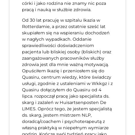
córki i jako rodzina nie znamy nic poza
pracą i nauką w służbie zdrowia.
Od 30 lat pracuję w szpitalu Ikazia w
Rotterdamie, a przez ostatnie sześć lat
skupiałem się na wspieraniu dochodzeń
w nagłych wypadkach. Oddanie
sprawiedliwości doświadczeniom
pacjenta lub bliskiej osoby (bliskich) oraz
zaangażowanych pracowników służby
zdrowia jest dla mnie ważną motywacją.
Opuściłem Ikazię i przeniosłem się do
Quasiru, centrum wiedzy, które świadczy
usługi, zgodnie z ustaleniami w Wkkgz i z
Quasiru dołączyłem do Quasiru od 4
lipca. rozpoczął pracę jako specjalista ds.
skarg i zażaleń w Huisartsenposten De
LIMES. Oprócz tego, że jestem specjalistą
ds. skarg, jestem mistrzem NLP,
doradcą/coachem i psychoterapeutą z
własną praktyką w niepełnym wymiarze
godzin. Kończę swój tydzień pracy jako