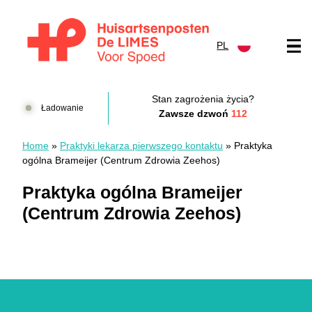
Przejdź do treści
PL
Huisartsenposten De LIMES
Stan zagrożenia życia?
Ładowanie
Zawsze dzwoń
112
Home
»
Praktyki lekarza pierwszego kontaktu
»
Praktyka
ogólna Brameijer (Centrum Zdrowia Zeehos)
Praktyka ogólna Brameijer
(Centrum Zdrowia Zeehos)