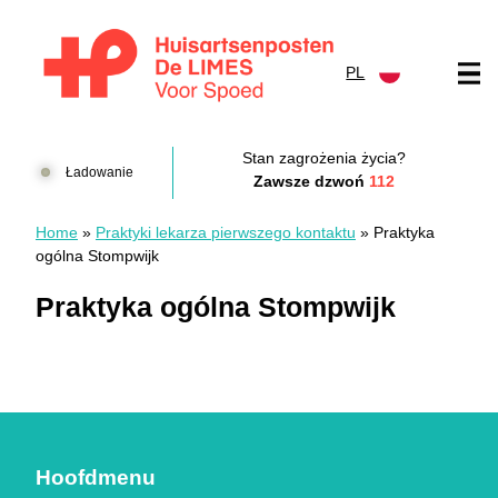
Przejdź do treści
PL
Huisartsenposten De LIMES
Stan zagrożenia życia?
Ładowanie
Zawsze dzwoń
112
Home
»
Praktyki lekarza pierwszego kontaktu
»
Praktyka
ogólna Stompwijk
Praktyka ogólna Stompwijk
Hoofdmenu