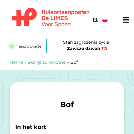
Przejdź do treści
PL
Huisartsenposten De LIMES
Stan zagrożenia życia?
Teraz otwarte
Zawsze dzwoń
112
Home
»
Skargi zdrowotne
»
Bof
Bof
In het kort