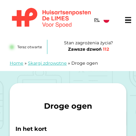
Przejdź do treści
PL
Huisartsenposten De LIMES
Stan zagrożenia życia?
Teraz otwarte
Zawsze dzwoń
112
Home
»
Skargi zdrowotne
»
Droge ogen
Droge ogen
In het kort