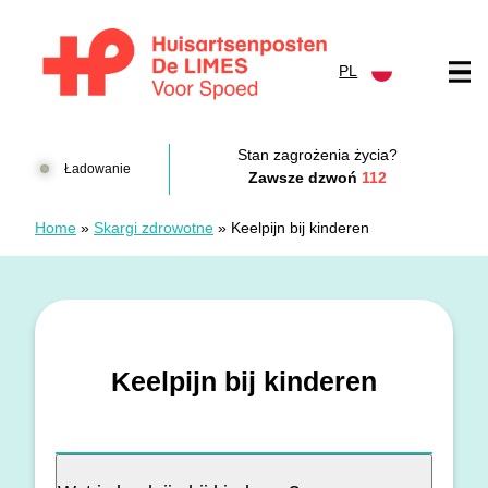
Przejdź do treści
PL
Huisartsenposten De LIMES
Stan zagrożenia życia?
Ładowanie
Zawsze dzwoń
112
Home
»
Skargi zdrowotne
»
Keelpijn bij kinderen
Keelpijn bij kinderen