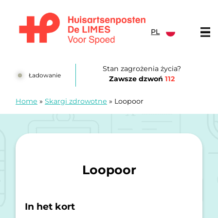
Przejdź do treści
PL
Huisartsenposten De LIMES
Stan zagrożenia życia?
Ładowanie
Zawsze dzwoń
112
Home
»
Skargi zdrowotne
»
Loopoor
Loopoor
In het kort