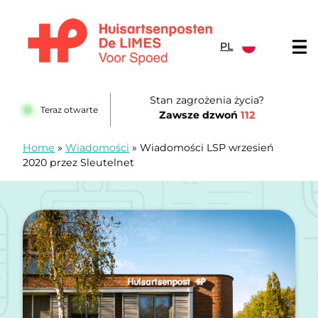
Przejdź do treści
PL
Huisartsenposten De LIMES
Stan zagrożenia życia?
Teraz otwarte
Zawsze dzwoń
112
Home
»
Wiadomości
»
Wiadomości LSP wrzesień
2020 przez Sleutelnet