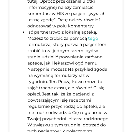
tutaj. Oprócz przekazania ulotki
informacyjnej należy zamieścić
komentarz w HIS że pacjent „wyraził
ustną zgodę”. Datę należy również
odnotować w polu komentarzy.
Iść partnerstwo z lokalną apteką.
Możesz to zrobić za pomocą
tego
formularza, który pozwala pacjentom
zrobić to za jednym razem. być w
stanie udzielić pozwolenia zarówno
aptece, jak i lekarzowi ogólnemu.
Następnie możesz Na przykład zgoda
na wymianę formularzy raz w
tygodniu. Ten Początkowo może to
zająć trochę czasu, ale również Ci się
opłaci. Jest tak, że że pacjenci z
powtarzającymi się receptami
regularnie przychodzą do apteki, ale
nie może odwiedzać Cię regularnie w
Twojej przychodni lekarza rodzinnego.
W związku z tym trudniej dotrzeć do
tych pacjentów. Z połączonym