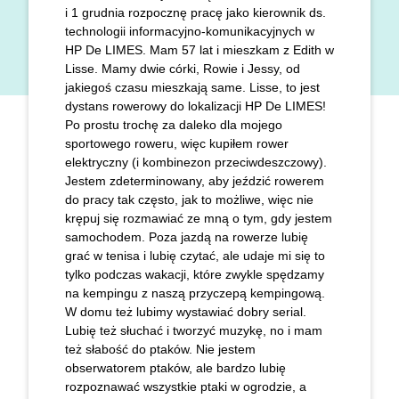
i 1 grudnia rozpocznę pracę jako kierownik ds.
technologii informacyjno-komunikacyjnych w
HP De LIMES. Mam 57 lat i mieszkam z Edith w
Lisse. Mamy dwie córki, Rowie i Jessy, od
jakiegoś czasu mieszkają same. Lisse, to jest
dystans rowerowy do lokalizacji HP De LIMES!
Po prostu trochę za daleko dla mojego
sportowego roweru, więc kupiłem rower
elektryczny (i kombinezon przeciwdeszczowy).
Jestem zdeterminowany, aby jeździć rowerem
do pracy tak często, jak to możliwe, więc nie
krępuj się rozmawiać ze mną o tym, gdy jestem
samochodem. Poza jazdą na rowerze lubię
grać w tenisa i lubię czytać, ale udaje mi się to
tylko podczas wakacji, które zwykle spędzamy
na kempingu z naszą przyczepą kempingową.
W domu też lubimy wystawiać dobry serial.
Lubię też słuchać i tworzyć muzykę, no i mam
też słabość do ptaków. Nie jestem
obserwatorem ptaków, ale bardzo lubię
rozpoznawać wszystkie ptaki w ogrodzie, a