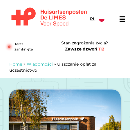
Przejdź do treści
PL
Huisartsenposten De LIMES
Stan zagrożenia życia?
Teraz
Zawsze dzwoń
112
zamknięte
Home
»
Wiadomości
»
Uiszczanie opłat za
uczestnictwo