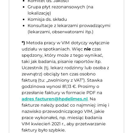
Komitet ds. Jakości
Grupa płyt rezonansowych (na
lokalizację)
Komisja ds. składu
Konsultacje z lekarzami prowadzącymi
(lekarzami, obserwatorami itp.)
*)
Metoda pracy w VIM dotyczy wyłącznie
udziału w spotkaniach. Więc
nie
czas
spędzony, który może z tego wynikać,
taki jak badania, pisanie raportów itp.
Uczestnik (tj. lekarz rodzinny lub osoba z
zewnątrz) obciąży ten czas osobno
fakturą (tu: „zwolniony z VAT”). Stawka
godzinowa wynosi 81,13 €. Prosimy o
przesłanie faktury w formacie PDF na
adres facturen@hpdelimes.nl
. Na
fakturze należy podać co najmniej: imię i
nazwisko przewodniczącego VIM, jakie
prace wykonałeś, np. miesiąc badania
VIM kwiecień 2021 r., aby przetwarzanie
faktury było szybkie.