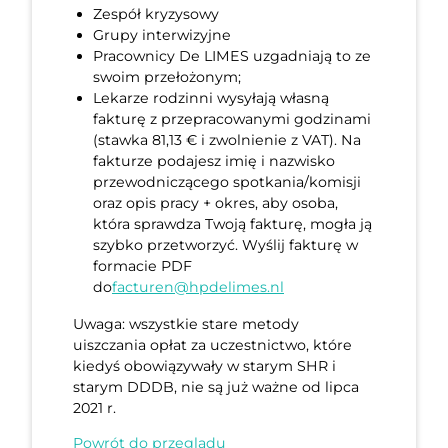
Zespół kryzysowy
Grupy interwizyjne
Pracownicy De LIMES uzgadniają to ze
swoim przełożonym;
Lekarze rodzinni wysyłają własną
fakturę z przepracowanymi godzinami
(stawka 81,13 € i zwolnienie z VAT). Na
fakturze podajesz imię i nazwisko
przewodniczącego spotkania/komisji
oraz opis pracy + okres, aby osoba,
która sprawdza Twoją fakturę, mogła ją
szybko przetworzyć. Wyślij fakturę w
formacie PDF
do
facturen@hpdelimes.nl
Uwaga: wszystkie stare metody
uiszczania opłat za uczestnictwo, które
kiedyś obowiązywały w starym SHR i
starym DDDB, nie są już ważne od lipca
2021 r.
Powrót do przeglądu