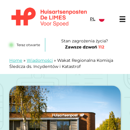
Przejdź do treści
PL
Huisartsenposten De LIMES
Stan zagrożenia życia?
Teraz otwarte
Zawsze dzwoń
112
Home
»
Wiadomości
»
Wakat Regionalna Komisja
Śledcza ds. Incydentów i Katastrof