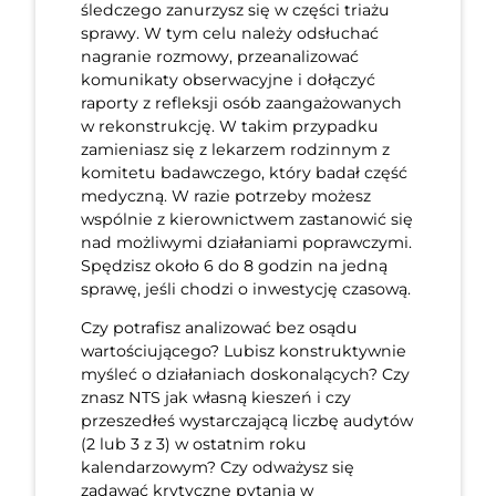
śledczego zanurzysz się w części triażu
sprawy. W tym celu należy odsłuchać
nagranie rozmowy, przeanalizować
komunikaty obserwacyjne i dołączyć
raporty z refleksji osób zaangażowanych
w rekonstrukcję. W takim przypadku
zamieniasz się z lekarzem rodzinnym z
komitetu badawczego, który badał część
medyczną. W razie potrzeby możesz
wspólnie z kierownictwem zastanowić się
nad możliwymi działaniami poprawczymi.
Spędzisz około 6 do 8 godzin na jedną
sprawę, jeśli chodzi o inwestycję czasową.
Czy potrafisz analizować bez osądu
wartościującego? Lubisz konstruktywnie
myśleć o działaniach doskonalących? Czy
znasz NTS jak własną kieszeń i czy
przeszedłeś wystarczającą liczbę audytów
(2 lub 3 z 3) w ostatnim roku
kalendarzowym? Czy odważysz się
zadawać krytyczne pytania w