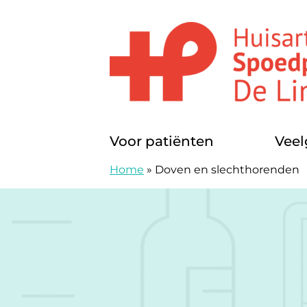
Doorgaan naar content
Huisartsenposten De LIMES
Voor patiënten
Veel
Home
»
Doven en slechthorenden