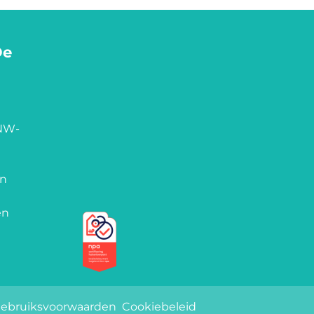
De
NW-
en
en
Keurmerken
ebruiksvoorwaarden
Cookiebeleid