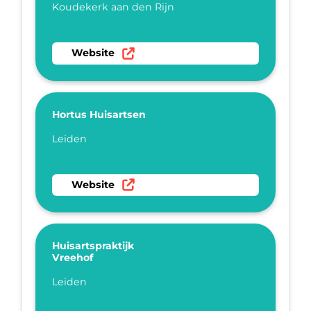
Plaatsnaam
Koudekerk aan den Rijn
Ga naar website Huisartsenpraktijk Koudekerk
Website
Hortus Huisartsen
Plaatsnaam
Leiden
Ga naar website Hortus Huisartsen
Website
Huisartspraktijk
Vreehof
Plaatsnaam
Leiden