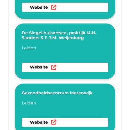
Ga naar website Huisartspraktijk Vreehof
Website
De Singel huisartsen, praktijk M.H.
Sanders & F.J.M. Weijenborg
Plaatsnaam
Leiden
Ga naar website De Singel huisartsen, praktij
Website
Gezondheidscentrum Merenwijk
Plaatsnaam
Leiden
Ga naar website Gezondheidscentrum Merenw
Website