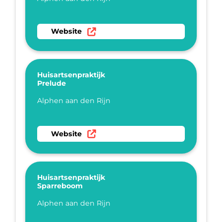
Ga naar website Huisartsenpraktijk Medzorg
Website
Huisartsenpraktijk
Prelude
Plaatsnaam
Alphen aan den Rijn
Ga naar website Huisartsenpraktijk Prelude
Website
Huisartsenpraktijk
Sparreboom
Plaatsnaam
Alphen aan den Rijn