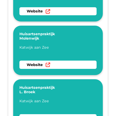
Ga naar website Huisartsenpraktijk Hueting &
Website
Huisartsenpraktijk
Molenwijk
Plaatsnaam
Katwijk aan Zee
Ga naar website Huisartsenpraktijk Molenwijk
Website
Huisartsenpraktijk
L. Broek
Plaatsnaam
Katwijk aan Zee