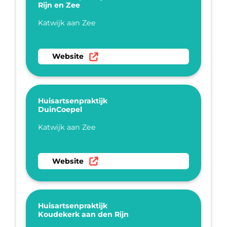
Rijn en Zee
Plaatsnaam
Katwijk aan Zee
Ga naar website Huisartsenpraktijk Rijn en Ze
Website
Huisartsenpraktijk
DuinCoepel
Plaatsnaam
Katwijk aan Zee
Ga naar website Huisartsenpraktijk DuinCoepe
Website
Huisartsenpraktijk
Koudekerk aan den Rijn