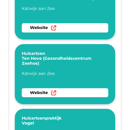
Plaatsnaam
Katwijk aan Zee
Ga naar website Huisartsenpraktijk Smaal/ M
Website
Huisartsen
Ten Hove (Gezondheidscentrum
Zeehos)
Plaatsnaam
Katwijk aan Zee
Ga naar website Huisartsen Ten Hove (Gezon
Website
Huisartsenpraktijk
Vogel