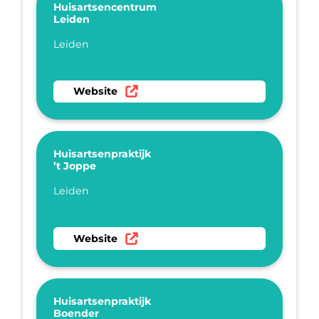
Huisartsencentrum
Leiden
Plaatsnaam
Leiden
Ga naar website Huisartsencentrum Leiden
Website
Huisartsenpraktijk
’t Joppe
Plaatsnaam
Leiden
Ga naar website Huisartsenpraktijk ’t Joppe
Website
Huisartsenpraktijk
Boender