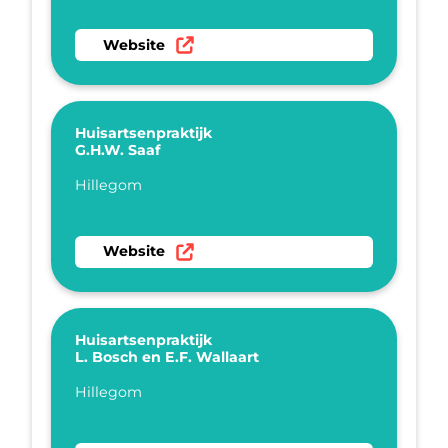
Ga naar website Huisartsenpraktijk Tubberge
Website
Huisartsenpraktijk
G.H.W. Saaf
Plaatsnaam
Hillegom
Ga naar website Huisartsenpraktijk G.H.W. Saa
Website
Huisartsenpraktijk
L. Bosch en E.F. Wallaart
Plaatsnaam
Hillegom