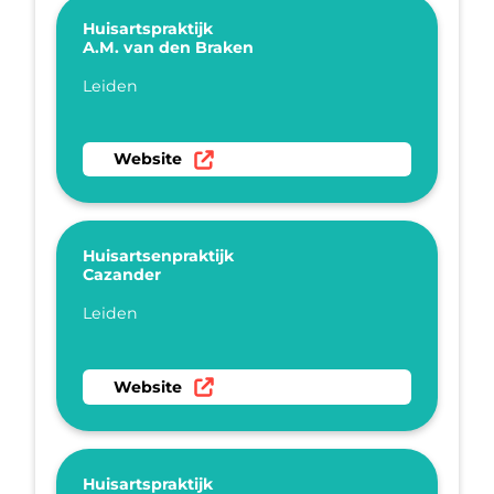
Huisartspraktijk
A.M. van den Braken
Plaatsnaam
Leiden
Ga naar website Huisartspraktijk A.M. van de
Website
Huisartsenpraktijk
Cazander
Plaatsnaam
Leiden
Ga naar website Huisartsenpraktijk Cazander
Website
Huisartspraktijk