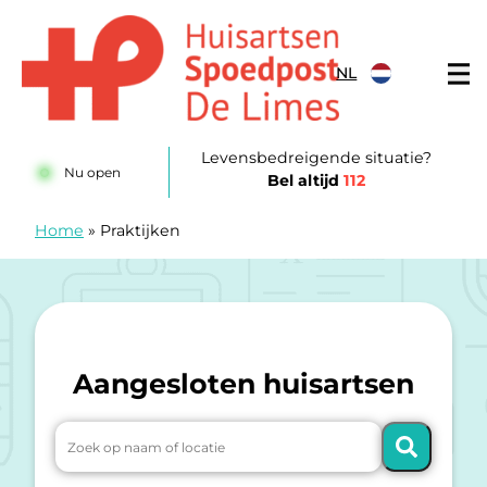
Doorgaan naar content
NL
Huisartsenposten De LIMES
Levensbedreigende situatie?
Nu open
Bel altijd
112
Home
»
Praktijken
Aangesloten huisartsen