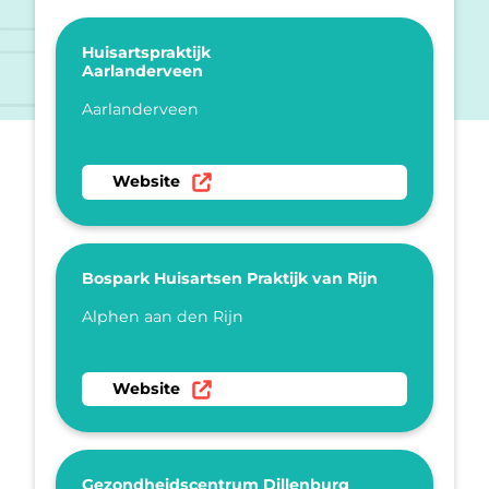
Huisartspraktijk
Aarlanderveen
Plaatsnaam
Aarlanderveen
Ga naar website Huisartspraktijk Aarlanderve
Website
Bospark Huisartsen Praktijk van Rijn
Plaatsnaam
Alphen aan den Rijn
Ga naar website Bospark Huisartsen Praktijk v
Website
Gezondheidscentrum Dillenburg