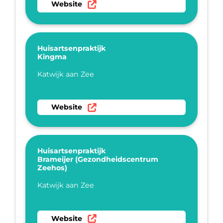
Ga naar website Huisartsenpraktijk L. Broek
Website
Huisartsenpraktijk
Kingma
Plaatsnaam
Katwijk aan Zee
Ga naar website Huisartsenpraktijk Kingma
Website
Huisartsenpraktijk
Brameijer (Gezondheidscentrum
Zeehos)
Plaatsnaam
Katwijk aan Zee
Ga naar website Huisartsenpraktijk Brameije
Website