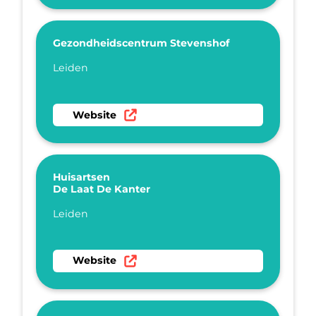
Gezondheidscentrum Stevenshof
Plaatsnaam
Leiden
Ga naar website Gezondheidscentrum Steven
Website
Huisartsen
De Laat De Kanter
Plaatsnaam
Leiden
Ga naar website Huisartsen De Laat De Kante
Website