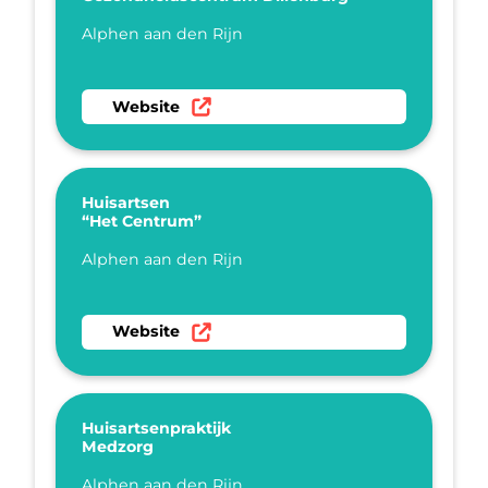
Plaatsnaam
Alphen aan den Rijn
Ga naar website Gezondheidscentrum Dillenb
Website
Huisartsen
“Het Centrum”
Plaatsnaam
Alphen aan den Rijn
Ga naar website Huisartsen “Het Centrum”
Website
Huisartsenpraktijk
Medzorg
Plaatsnaam
Alphen aan den Rijn