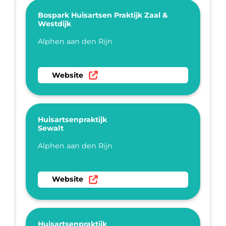
Bospark Huisartsen Praktijk Zaal &
Westdijk
Plaatsnaam
Alphen aan den Rijn
Ga naar website Bospark Huisartsen Praktijk Z
Website
Huisartsenpraktijk
Sewalt
Plaatsnaam
Alphen aan den Rijn
Ga naar website Huisartsenpraktijk Sewalt
Website
Huisartsenpraktijk