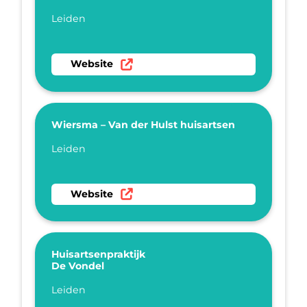
Plaatsnaam
Leiden
Ga naar website Huisartsenpraktijk Boender
Website
Wiersma – Van der Hulst huisartsen
Plaatsnaam
Leiden
Ga naar website Wiersma – Van der Hulst hui
Website
Huisartsenpraktijk
De Vondel
Plaatsnaam
Leiden