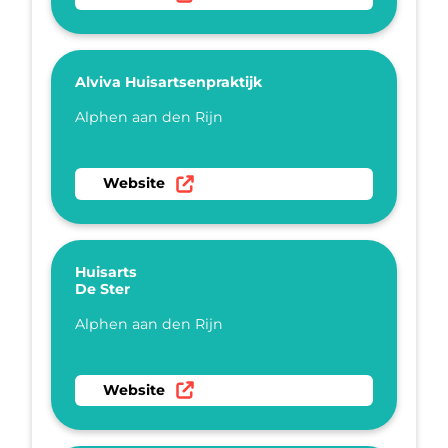
Alviva Huisartsenpraktijk
Plaatsnaam
Alphen aan den Rijn
Ga naar website Alviva Huisartsenpraktijk
Website
Huisarts
De Ster
Plaatsnaam
Alphen aan den Rijn
Ga naar website Huisarts De Ster
Website