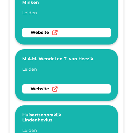
Minken
Plaatsnaam
Leiden
Ga naar website Huisartspraktijk Minken
Website
M.A.M. Wendel en T. van Heezik
Plaatsnaam
Leiden
Ga naar website M.A.M. Wendel en T. van Hee
Website
Huisartsenprakijk
Lindenhovius
Plaatsnaam
Leiden