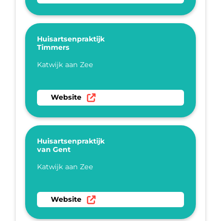
Huisartsenpraktijk
Timmers
Plaatsnaam
Katwijk aan Zee
Ga naar website Huisartsenpraktijk Timmers
Website
Huisartsenpraktijk
van Gent
Plaatsnaam
Katwijk aan Zee
Ga naar website Huisartsenpraktijk van Gent
Website