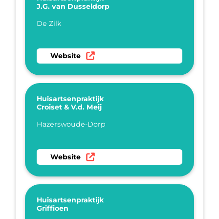
J.G. van Dusseldorp
Plaatsnaam
De Zilk
Ga naar website Huisartsenpraktijk J.G. van 
Website
Huisartsenpraktijk
Croiset & V.d. Meij
Plaatsnaam
Hazerswoude-Dorp
Ga naar website Huisartsenpraktijk Croiset & V
Website
Huisartsenpraktijk
Griffioen