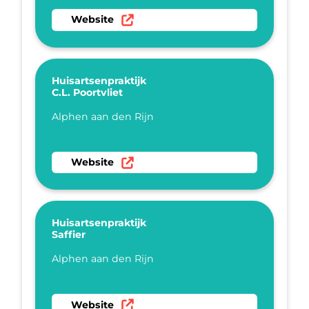
Ga naar website Huisartsenpraktijk Sparrebo
Website
Huisartsenpraktijk
C.L. Poortvliet
Plaatsnaam
Alphen aan den Rijn
Ga naar website Huisartsenpraktijk C.L. Poortv
Website
Huisartsenpraktijk
Saffier
Plaatsnaam
Alphen aan den Rijn
Ga naar website Huisartsenpraktijk Saffier
Website