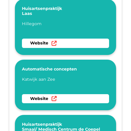
Huisartsenpraktijk
Laas
Plaatsnaam
Hillegom
Ga naar website Huisartsenpraktijk Laas
Website
Automatische concepten
Plaatsnaam
Katwijk aan Zee
Ga naar website Automatische concepten
Website
Huisartsenpraktijk
Smaal/ Medisch Centrum de Coepel