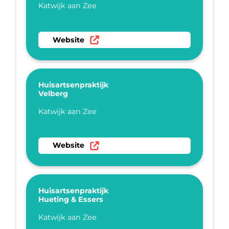
Plaatsnaam
Katwijk aan Zee
Ga naar website Huisartsenpraktijk Vogel
Website
Huisartsenpraktijk
Velberg
Plaatsnaam
Katwijk aan Zee
Ga naar website Huisartsenpraktijk Velberg
Website
Huisartsenpraktijk
Hueting & Essers
Plaatsnaam
Katwijk aan Zee