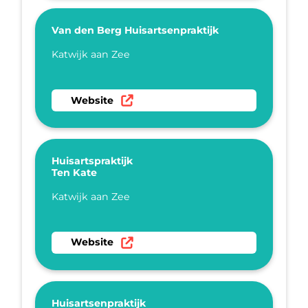
Van den Berg Huisartsenpraktijk
Plaatsnaam
Katwijk aan Zee
Ga naar website Van den Berg Huisartsenprakt
Website
Huisartspraktijk
Ten Kate
Plaatsnaam
Katwijk aan Zee
Ga naar website Huisartspraktijk Ten Kate
Website
Huisartsenpraktijk