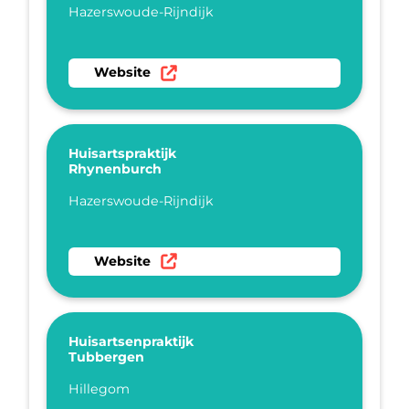
Plaatsnaam
Hazerswoude-Rijndijk
Ga naar website Huisartsenpraktijk Griffioen
Website
Huisartspraktijk
Rhynenburch
Plaatsnaam
Hazerswoude-Rijndijk
Ga naar website Huisartspraktijk Rhynenburc
Website
Huisartsenpraktijk
Tubbergen
Plaatsnaam
Hillegom