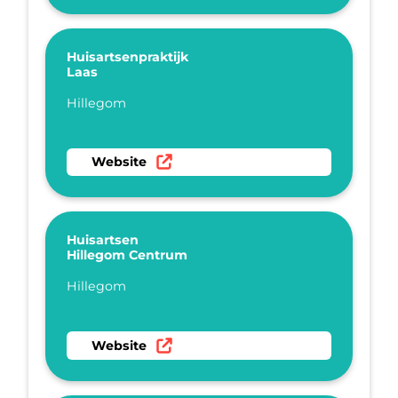
Huisartsenpraktijk
Laas
Plaatsnaam
Hillegom
Ga naar website Huisartsenpraktijk Laas
Website
Huisartsen
Hillegom Centrum
Plaatsnaam
Hillegom
Ga naar website Huisartsen Hillegom Centru
Website