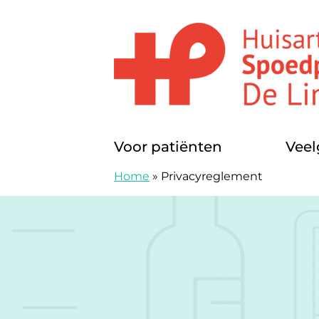
Doorgaan naar content
Huisartsenposten De LIMES
Voor patiënten
Veel
Home
»
Privacyreglement