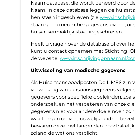
Naam database, die wordt beheerd door de 
Naam. In deze database leggen de huisartse
hen staan ingeschreven (zie
www.inschrijv
staan geen medische gegevens over u, uits
huisartsenpraktijk staat ingeschreven.
Heeft u vragen over de database of over 
kunt u contact opnemen met Stichting ION
de website:
www.inschrijvingopnaam.nl/con
Uitwisseling van medische gegevens
Als Huisartsenspoedposten De LIMES zijn w
verwerking van persoonsgegevens volgen
gegevens voor specifieke doeleinden, zoals 
onderzoek, en het verbeteren van onze di
gegevens niet voor andere doeleinden z
waarborgen de vertrouwelijkheid en bevei
bewaren deze niet langer dan noodzakelijk
zolang de wet ons verplicht.