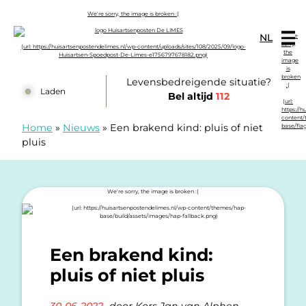
Doorgaan naar content
NL
Huisartsenposten De LIMES
Levensbedreigende situatie?
Laden
Bel altijd
112
Home
»
Nieuws
»
Een brakend kind: pluis of niet
pluis
Een brakend kind:
pluis of niet pluis