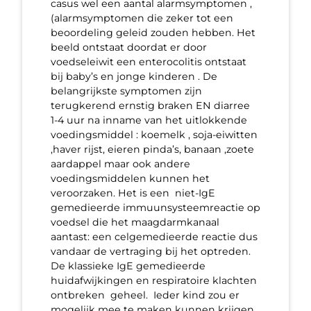
casus wel een aantal alarmsymptomen ,
(alarmsymptomen die zeker tot een
beoordeling geleid zouden hebben. Het
beeld ontstaat doordat er door
voedseleiwit een enterocolitis ontstaat
bij baby’s en jonge kinderen . De
belangrijkste symptomen zijn
terugkerend ernstig braken EN diarree
1-4 uur na inname van het uitlokkende
voedingsmiddel : koemelk , soja-eiwitten
,haver rijst, eieren pinda’s, banaan ,zoete
aardappel maar ook andere
voedingsmiddelen kunnen het
veroorzaken. Het is een niet-IgE
gemedieerde immuunsysteemreactie op
voedsel die het maagdarmkanaal
aantast: een celgemedieerde reactie dus
vandaar de vertraging bij het optreden.
De klassieke IgE gemedieerde
huidafwijkingen en respiratoire klachten
ontbreken geheel. Ieder kind zou er
mogelijk mee te maken kunnen krijgen