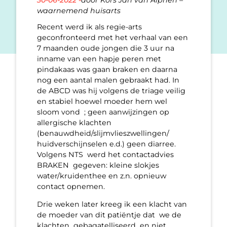
30-06-2022 -
door Kors Jan van Alphen –
waarnemend huisarts
Recent werd ik als regie-arts
geconfronteerd met het verhaal van een
7 maanden oude jongen die 3 uur na
inname van een hapje peren met
pindakaas was gaan braken en daarna
nog een aantal malen gebraakt had. In
de ABCD was hij volgens de triage veilig
en stabiel hoewel moeder hem wel
sloom vond ; geen aanwijzingen op
allergische klachten
(benauwdheid/slijmvlieszwellingen/
huidverschijnselen e.d.) geen diarree.
Volgens NTS werd het contactadvies
BRAKEN gegeven: kleine slokjes
water/kruidenthee en z.n. opnieuw
contact opnemen.
Drie weken later kreeg ik een klacht van
de moeder van dit patiëntje dat we de
klachten gebagatelliseerd en niet