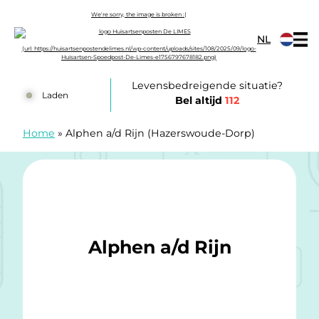
Doorgaan naar content
NL
Huisartsenposten De LIMES
Levensbedreigende situatie?
Laden
Bel altijd
112
Home
»
Alphen a/d Rijn (Hazerswoude-Dorp)
Alphen a/d Rijn