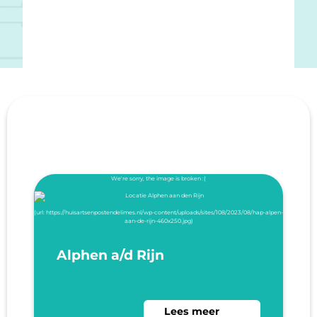
Alphen a/d Rijn
Lees meer over Alphen a/d R
Lees meer