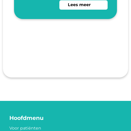
Lees meer over Alphen a/d R
Lees meer
Hoofdmenu
Voor patiënten