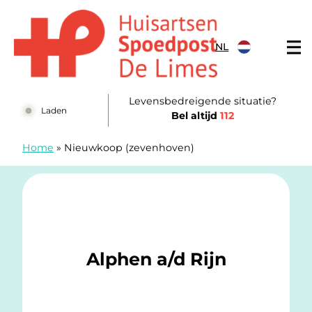
Doorgaan naar content
NL
Huisartsenposten De LIMES
Levensbedreigende situatie?
Laden
Bel altijd
112
Home
»
Nieuwkoop (zevenhoven)
Alphen a/d Rijn