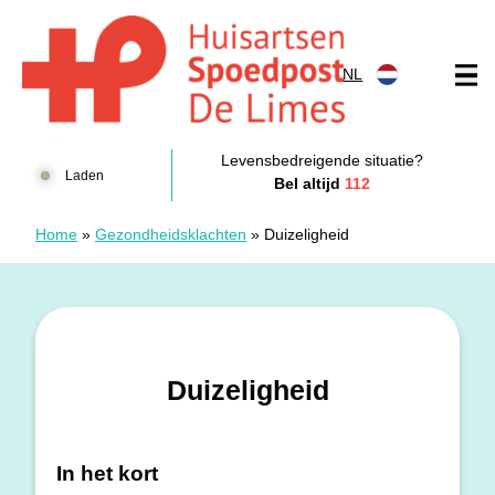
Doorgaan naar content
NL
Huisartsenposten De LIMES
Levensbedreigende situatie?
Laden
Bel altijd
112
Home
»
Gezondheidsklachten
»
Duizeligheid
Duizeligheid
In het kort