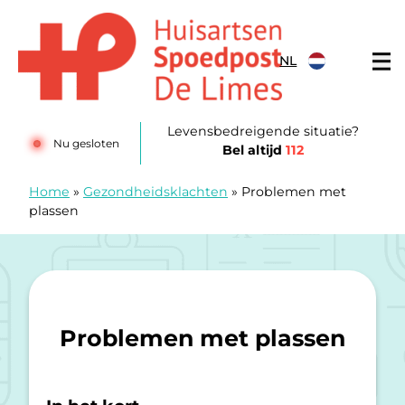
Doorgaan naar content
NL
Huisartsenposten De LIMES
Levensbedreigende situatie?
Nu gesloten
Bel altijd
112
Home
»
Gezondheidsklachten
»
Problemen met
plassen
Problemen met plassen