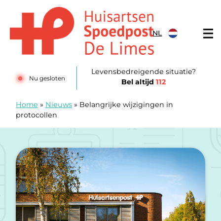
Doorgaan naar content
NL
Huisartsenposten De LIMES
Levensbedreigende situatie?
Nu gesloten
Bel altijd
112
Home
»
Nieuws
»
Belangrijke wijzigingen in
protocollen