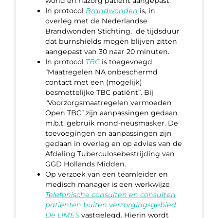
wond en nazorg patiënt aangepast.
In protocol
Brandwonden
is, in
overleg met de Nederlandse
Brandwonden Stichting, de tijdsduur
dat burnshields mogen blijven zitten
aangepast van 30 naar 20 minuten.
In protocol
TBC
is toegevoegd
“Maatregelen NA onbeschermd
contact met een (mogelijk)
besmettelijke TBC patiënt”. Bij
“Voorzorgsmaatregelen vermoeden
Open TBC” zijn aanpassingen gedaan
m.b.t. gebruik mond-neusmasker. De
toevoegingen en aanpassingen zijn
gedaan in overleg en op advies van de
Afdeling Tuberculosebestrijding van
GGD Hollands Midden.
Op verzoek van een teamleider en
medisch manager is een werkwijze
Telefonische consulten en consulten
patiënten buiten verzorgingsgebied
De LIMES
vastgelegd. Hierin wordt