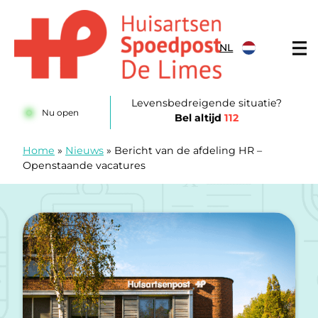
Doorgaan naar content
NL
Huisartsenposten De LIMES
Levensbedreigende situatie?
Nu open
Bel altijd
112
Home
»
Nieuws
»
Bericht van de afdeling HR –
Openstaande vacatures