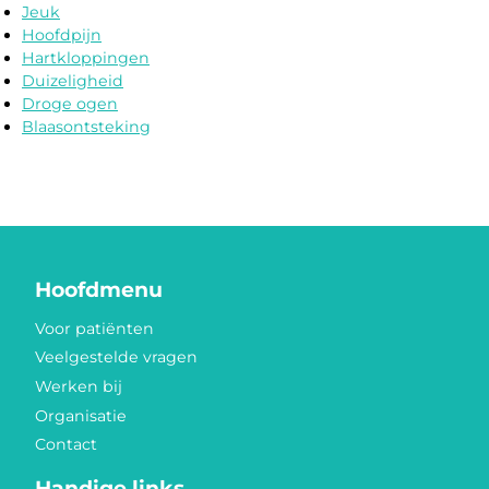
Jeuk
Hoofdpijn
Hartkloppingen
Duizeligheid
Droge ogen
Blaasontsteking
Hoofdmenu
Voor patiënten
Veelgestelde vragen
Werken bij
Organisatie
Contact
Handige links