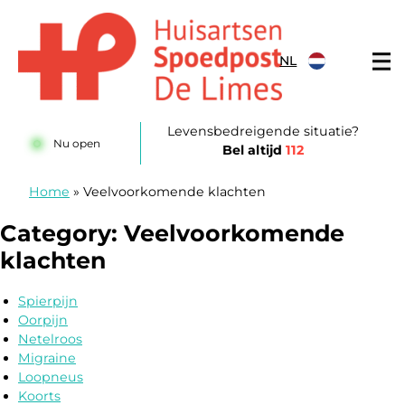
Doorgaan naar content
NL
Huisartsenposten De LIMES
Levensbedreigende situatie?
Nu open
Bel altijd
112
Home
»
Veelvoorkomende klachten
Category:
Veelvoorkomende
klachten
Spierpijn
Oorpijn
Netelroos
Migraine
Loopneus
Koorts