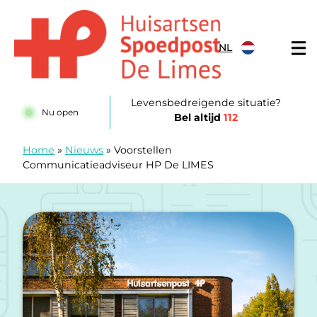
Doorgaan naar content
NL
Huisartsenposten De LIMES
Levensbedreigende situatie?
Nu open
Bel altijd
112
Home
»
Nieuws
»
Voorstellen
Communicatieadviseur HP De LIMES