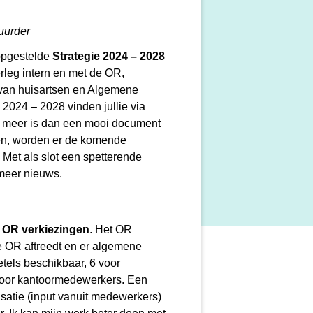
uurder
 opgestelde
Strategie 2024 – 2028
verleg intern en met de OR,
van huisartsen en Algemene
2024 – 2028 vinden jullie via
ie meer is dan een mooi document
ven, worden er de komende
 Met als slot een spetterende
meer nieuws.
e
OR verkiezingen
. Het OR
le OR aftreedt en er algemene
etels beschikbaar, 6 voor
 voor kantoormedewerkers. Een
satie (input vanuit medewerkers)