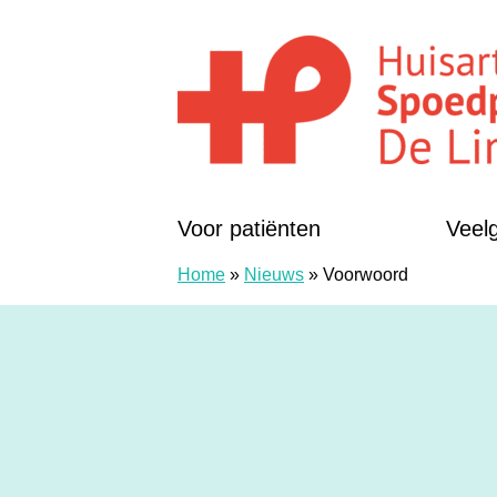
Doorgaan naar content
Huisartsenposten De LIMES
Voor patiënten
Veel
Home
»
Nieuws
»
Voorwoord