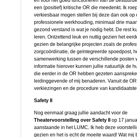
en voor het goed functioneren van de bestuurde
een (positief) kritische OR die meedenkt. Ik ro
verkiesbaar mogen stellen bij deze dan ook op
professionele werkhouding, minimaal drie maa
gezond verstand is wat je nodig hebt. De rest ku
leren. Ontzettend leuk en nuttig gezien het eer
gezien de belangrijke projecten zoals de profess
zorgcoördinatie, de geïntegreerde spoedpost, he
samenwerking tussen de verschillende posten 
informatie hierover kunnen jullie natuurlijk de
die eerder in de OR hebben gezeten aanspreken
leidinggevende of mij benaderen. Vanuit de OR 
verkiezingen en de procedure van kandidaatstel
Safety II
Nog eenmaal graag jullie aandacht voor de
Theatervoorstelling over Safety II
op 17 janua
aanstaande in het LUMC. Ik heb deze voorstelli
gezien en het is echt de moeite waard! Wat mij 